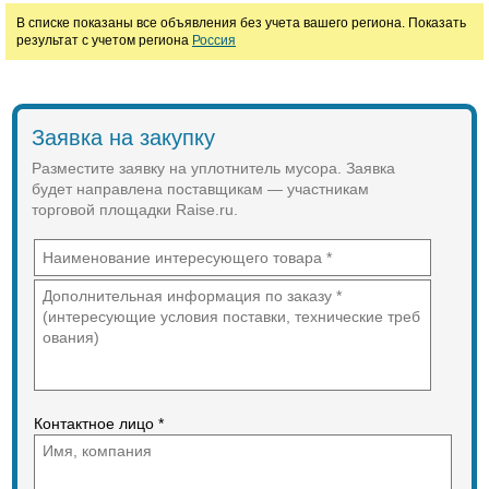
В списке показаны все объявления без учета вашего региона. Показать
результат с учетом региона
Россия
Марка
Заявка на закупку
Разместите заявку на уплотнитель мусора. Заявка
будет направлена поставщикам — участникам
торговой площадки Raise.ru.
Контактное лицо *