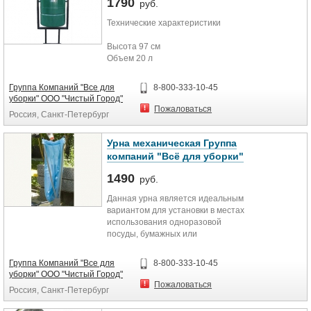
1790
руб.
Технические характеристики
Высота 97 см
Объем 20 л
Длина 33 см
Ширина 28 см
Группа Компаний "Все для
8-800-333-10-45
Цвет асфальт, зеленый
уборки" ООО "Чистый Город"
Пожаловаться
Россия, Санкт-Петербург
Урна механическая Группа
компаний "Всё для уборки"
1490
руб.
Данная урна является идеальным
вариантом для установки в местах
использования одноразовой
посуды, бумажных или
полиэтиленовых отходов, к
примеру, в летних кафе или
Группа Компаний "Все для
8-800-333-10-45
предприятиях быстрого питания.
уборки" ООО "Чистый Город"
Урна оснащена полиэтиленовым
Пожаловаться
Россия, Санкт-Петербург
мешком и ножным механическим
приводом для открывания мешка.