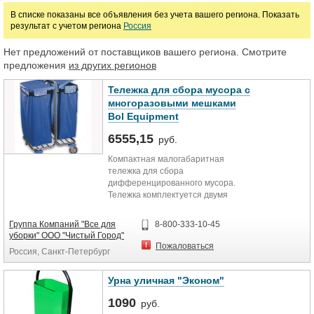
В списке показаны все объявления без учета вашего региона. Показать
результат с учетом региона
Россия
Нет предложений от поставщиков вашего региона. Смотрите
предложения
из других регионов
Тележка для сбора мусора с
многоразовыми мешками
Bol Equipment
6555,15
руб.
Компактная малогабаритная
тележка для сбора
дифференцированного мусора.
Тележка комплектуется двумя
мешками 120 л из высокопрочного
нейлона с крышами-клапанами
Группа Компаний "Все для
8-800-333-10-45
того же материала. Прочная
уборки" ООО "Чистый Город"
металлическая база и мешки
Пожаловаться
Россия, Санкт-Петербург
идеально подходят для сбора
белья или тяжелых
промышленных отходов (металл,
Урна уличная "Эконом"
резина).
1090
Страна происхождения: Италия
руб.