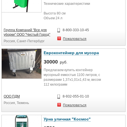
Технические характеристики
Технические характеристики
Высота 80 см
Высота 1050 мм
Объем 24 л
Ширина 570 мм
Длина 34 см
Длина 850 мм
Ширина 21 см
Диаметр колес 100 мм
Группа Компаний "Все для
8-800-333-10-45
Цвет зеленый
Объём мешков 120 л
уборки" ООО "Чистый Город"
Материал мешков высокопрочный
Пожаловаться
Россия, Санкт-Петербург
нейлон
Евроконтейнер для мусора
30000
руб.
Предлагаем купить контейнер
мусорный емкостью 1100 литров, с
размерами 1,37х1,01х1,43 м, весом
112 килограмм
ООО ПДМ
8-932-055-01-10
Россия, Тюмень
Пожаловаться
Урна уличная "Космос"