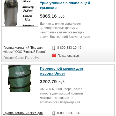
Страна происхождения: Россия
Урна уличная с плавающей
крышкой
Технические характеристики
5865,16
руб.
Высота 110 см
Данная уличная урна имеет
Объем 120 л
цилиндрическую форму и
Ширина основания 50 см
изготовлена из нержавеющей
Ширина верхней части в открытом
стали. Внутренний бак урны имеет
положении 31 см
объем 30 литров. Крышка для
Материал металл
выбрасывания мусора легко
Группа Компаний "Все для
8-800-333-10-45
нажимается ладонью.
уборки" ООО "Чистый Город"
Страна происхождения: Италия
Пожаловаться
Россия, Санкт-Петербург
Технические характеристики
Высота 86 см
Переносной мешок для
Объем 52 л
мусора Unger
Диаметр 34,5 см
Размер внутреннего ведра 32х65
3207,79
руб.
см
UNGER NB300 - переносная
емкость для мусора! Крепкий
материал защищает от
возможности повреждения
острыми предметами, пластиковое
дно позволяет тащить емкость по
Группа Компаний "Все для
8-800-333-10-45
асфальту и земле, складывается