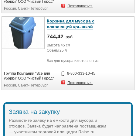
уборки" ООО "Чистый Город"
вниз и закрепляется - для
Пожаловаться
Россия, Санкт-Петербург
компактного хранения.
Удобен в использованием с
приспособлениями для сбора
Корзина для мусора с
мусора
плавающей крышкой
Дистанционными захватами:
NN140, NN900, NN400
744,42
руб.
Универсальными захватами:
Высота 45 см
NT100, NT080, NT060
Объем 25 л
Пиками мусоросборниками: PPPP1,
PPPP0
Бак для мусора изготовлен из
высококачественного пластика.
Технические характеристики
Крышка бака легко открывается
Группа Компаний "Все для
8-800-333-10-45
легким нажатием ладони.
Высота 27 см
уборки" ООО "Чистый Город"
Ширина 23 см
Пожаловаться
Россия, Санкт-Петербург
Объем 180 л
Заявка на закупку
Разместите заявку на емкости для мусора и
отходов. Заявка будет направлена поставщикам
— участникам торговой площадки Raise.ru.