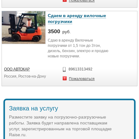
Пожаловаться
ветхих строений. напольных
покрытий, стен, перегородок,
потолков. крыш, з
Сдаем в аренду вилочные
― Уборка территории, вынос,
погрузчики
вывоз строительного мусора.
мебели, хлама
3500
руб.
― Подъем строительных
Сдаю в аренду Вилочные
материалов .
погрузчики от 1,5 тон до 3тон,
― Земляные работы.
дизель, бензин, электро и продаю
― Аутсорсинг персонала,
новые погрузчики.
разнорабочие на склад,
Компания «Автокар», более 15 лет
производство.
представляющая поставку и
ООО АВТОКАР
89613313492
обслуживание крупнейших
Россия, Ростов-на-Дону
мировых производителей
Пожаловаться
вилочных погрузчиков, складской и
дорожно-строительной техники в
Орловской, Курской, Брянской,
Смоленской, Белгородской,
Тульской, Калужской, Рязанской,
Заявка на услугу
Воронежской, Липецкой, Тверской,
Владимирской, Ростовской и
Разместите заявку на погрузочно-разгрузочные
Московской областях, а также в
работы. Заявка будет направлена поставщикам
Республике Крым.
услуг, зарегистрированным на торговой площадке
Также с 2014 года компания ООО
Raise.ru.
«Автокар» является эксклюзивным