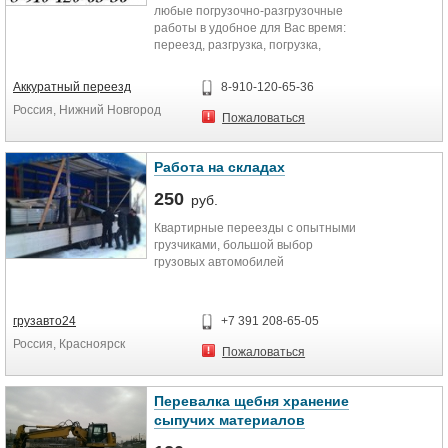
любые погрузочно-разгрузочные
работы в удобное для Вас время:
переезд, разгрузка, погрузка,
любые складские работы,
сортировка, упаковка, разборка,
Аккуратный переезд
8-910-120-65-36
сборка, подъем на этаж и другая
Россия, Нижний Новгород
работа. Бережное отношение к
Пожаловаться
каждому клиенту, качество и
профессионализм. Наша компания
предлагает Вам комплекс услуг,
Работа на складах
включающий в себя: погрузочно-
250
разгрузочные работы переезды
руб.
офисные, квартирные, дачные
Квартирные переезды с опытными
складские работы раскладка и
грузчиками, большой выбор
фасовка продукции вынос
грузовых автомобилей
строительного мусора такелажные
работы
― Погрузка. разгрузка фур, вагонов
8-910-120-65-36 Анна
― Подсобники на стройку.
грузавто24
+7 391 208-65-05
Россия, Красноярск
- Демонтажные работы, слом
Пожаловаться
ветхих строений. напольных
покрытий, стен, перегородок,
потолков. крыш, з
Перевалка щебня хранение
― Уборка территории, вынос,
сыпучих материалов
вывоз строительного мусора.