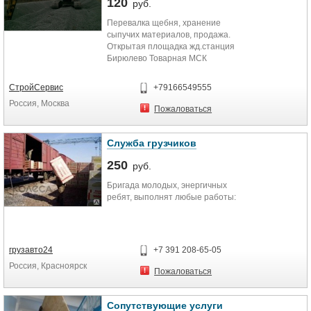
мебели, хлама
120
руб.
― Подъем строительных
Перевалка щебня, хранение
материалов .
сыпучих материалов, продажа.
― Земляные работы.
Открытая площадка жд.станция
― Аутсорсинг персонала,
Бирюлево Товарная МСК
разнорабочие на склад,
производство.
СтройСервис
+79166549555
Россия, Москва
Пожаловаться
Служба грузчиков
250
руб.
Бригада молодых, энергичных
ребят, выполнят любые работы:
грузавто24
+7 391 208-65-05
Россия, Красноярск
Пожаловаться
Сопутствующие услуги