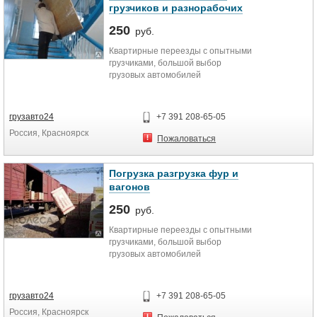
грузчиков и разнорабочих
250
руб.
Квартирные переезды с опытными
грузчиками, большой выбор
грузовых автомобилей
― Погрузка. разгрузка фур, вагонов
― Подсобники на стройку.
грузавто24
+7 391 208-65-05
Россия, Красноярск
- Демонтажные работы, слом
Пожаловаться
ветхих строений. напольных
покрытий, стен, перегородок,
потолков. крыш, з
Погрузка разгрузка фур и
― Уборка территории, вынос,
вагонов
вывоз строительного мусора.
мебели, хлама
250
руб.
― Подъем строительных
Квартирные переезды с опытными
материалов .
грузчиками, большой выбор
― Земляные работы.
грузовых автомобилей
― Аутсорсинг персонала,
разнорабочие на склад,
― Погрузка. разгрузка фур, вагонов
производство.
― Подсобники на стройку.
грузавто24
+7 391 208-65-05
Россия, Красноярск
- Демонтажные работы, слом