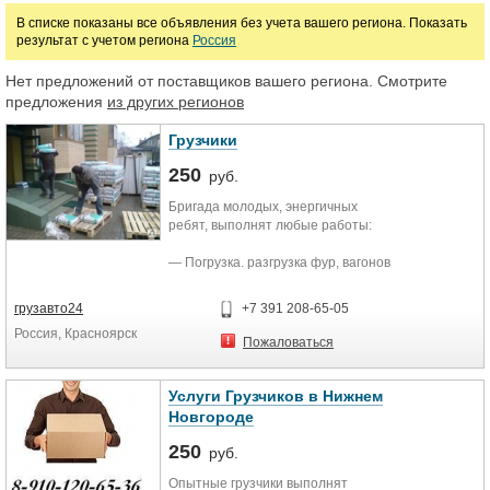
В списке показаны все объявления без учета вашего региона. Показать
результат с учетом региона
Россия
Нет предложений от поставщиков вашего региона. Смотрите
предложения
из других регионов
Грузчики
250
руб.
Бригада молодых, энергичных
ребят, выполнят любые работы:
― Погрузка. разгрузка фур, вагонов
― Подсобники на стройку.
- Демонтажные работы, слом
грузавто24
+7 391 208-65-05
ветхих строений. напольных
Россия, Красноярск
покрытий, стен, перегородок,
Пожаловаться
потолков. крыш, заборов и т.д.
― Уборка территории, вынос,
вывоз строительного мусора.
Услуги Грузчиков в Нижнем
мебели, хлама
Новгороде
― Подъем строительных
материалов .
250
руб.
― Земляные работы.
Опытные грузчики выполнят