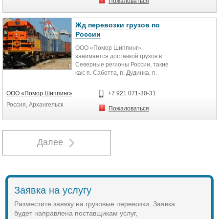
- загрузка строительного мусора и
Пожаловаться
Услуги погрузки (1 грузчик) - 250
вывоз за территорию города;
руб./час, минимум 4 часа.
-монтаж, транспортировка
Тел. 8-953-576-83-15
Жд перевозки грузов по
тяжелых предметов;
http://vyvozmusora.in.nn.ru/
- работа на складе;
России
8-910-120-65-36
ООО «Помор Шиппинг»,
http://pereezd.in.nn.ru
занимается доставкой грузов в
Северные регионы России, такие
как: п. Сабетта, п. Дудинка, п.
Нарьян – Мар, г. Норильск,
осуществляя все сопутствующие
ООО «Помор Шиппинг»
+7 921 071-30-31
услуги – доработка груза до
Россия, Архангельск
транспортного состояния,
Пожаловаться
ответственное хранение, ПРР в
портах и др.
Далее
Заявка на услугу
Разместите заявку на грузовые перевозки. Заявка
будет направлена поставщикам услуг,