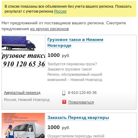
В списке показаны все объявления без учета вашего региона. Показать
результат с учетом региона
Россия
Цена
Нет предложений от поставщиков вашего региона. Смотрите
предложения
из других регионов
руб.
Грузовое такси в Нижнем
Новгороде
1000
руб.
Требуется перевозка груза?
Закажите грузовое такси!
Регион, обслуживаемый нашей
компанией – Нижний Новгород.
Для перевозки грузов
предоставляются грузовые
Аккуратный переезд
8-910-120-65-36
автомобили «Газель» от 10 до 20
Россия, Нижний Новгород
куб.м. . Кроме собственно
Пожаловаться
грузоперевозки у нас Вы сможете
заказать грузовое такси с
грузчиками для переезда, услуги по
Заказать Переезд квартиры
погрузке-разгрузке и упаковке
1000
мебели, аренда газели, а также
руб.
экспедирование и ответственное
Осуществляем переезды любой
сопровождение груза на всем пути