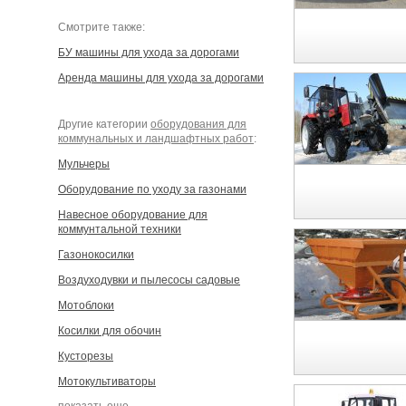
Cмотрите также:
БУ машины для ухода за дорогами
Аренда машины для ухода за дорогами
Другие категории
оборудования для
коммунальных и ландшафтных работ
:
Мульчеры
Оборудование по уходу за газонами
Навесное оборудование для
коммунтальной техники
Газонокосилки
Воздуходувки и пылесосы садовые
Мотоблоки
Косилки для обочин
Кусторезы
Мотокультиваторы