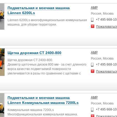
Подметальная и моечная машина
АМР
Lännen 6200Ls
Россия, Москва
+7 495 668-10
Lännen 6200Ls многофункциональная коммунальная
машина, для уборки территории.
Пожаловатьс
Щетка дорожная СТ 2400-800
АМР
Россия, Москва
Щетка дорожная СТ 2400-800.
Диаметр щеточных дисков 800 мм - за счет длинного
+7 495 668-10
ворса качество подметаемой поверхности
Пожаловатьс
увеличивается в разы по сравнению с щетками с
дисками диаметром 550 мм. Плюс, время
эксплуатации щетины диска 800 мм гораздо больше,
чем у диска 550 мм.
Подметальная и моечная машина
АМР
Lännen Коммунальная машина 7200Ls
Россия, Москва
+7 495 668-10
Коммунальная машина 7200Ls
Многофункциональная коммунальная машина.
Пожаловатьс