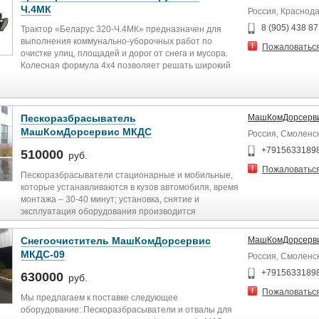
Ч.4МК
Россия, Краснод
8 (905) 438 87
Трактор «Беларус 320-Ч.4МК» предназначен для
выполнения коммунально-уборочных работ по
Пожаловатьс
очистке улиц, площадей и дорог от снега и мусора.
Колесная формула 4x4 позволяет решать широкий
круг задач в трудных дорожных условиях. При этом
трактор сохраняет высокую экономичность и
простоту эксплуатации.
Пескоразбрасыватель
МашКомДорсерв
Преимущества:
МашКомДорсервис МКДС
Россия, Смоленс
Комфортабельная кабина
Высокая надежность и экономичность эксплуатации
+7915633189
510000
руб.
Малые габариты позволяют производить работы в
Пожаловатьс
стесненных условиях
Пескоразбрасыватели стационарные и мобильные,
Широкий выбор навесного оборудования
которые устанавливаются в кузов автомобиля, время
Габаритные размеры
монтажа – 30-40 минут; установка, снятие и
эксплуатация оборудования производится
водителем без посторонней помощи. Монтажные
опоры позволяют осуществлять автопогрузку,
Снегоочиститель МашКомДорсервис
МашКомДорсерв
разгрузку и хранение пескоразбрасывателя в
МКДС-09
Россия, Смоленс
Длина
межсезонье
Основные технические характеристики:
+7915633189
630000
руб.
мм
1. Базовый автомобиль МАЗ
Пожаловатьс
2. Обслуживающий персонал 1 чел.
Мы предлагаем к поставке следующее
4830
3. Время монтажа на а/м МАЗ 20 мин.
оборудование: Пескоразбрасыватели и отвалы для