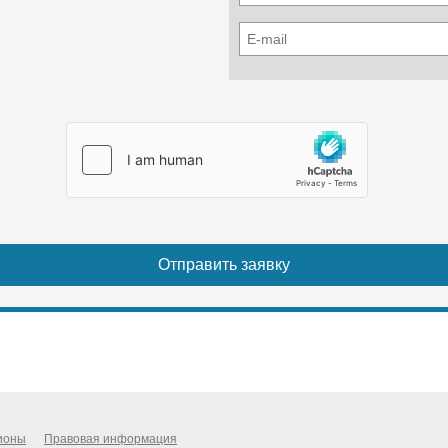
Механическая, шестидиапазонная
Число передач вперед
16 (4 диапазона)
Число передач назад
8 (2 диапазона)
Ведущий мост
Передний, с самоблокирующимися
дифференциалами
Вал отбора мощности
Задний ВОМ 540/1000 об/мин
Гидронавесная система (ГНС)
Универсальная, раздельно-агрегатная,
присоединение навесных орудий с помощью
пальцев.
Производительность при очистке проезжей части от
снега
ионы
Правовая информация
м2/ч 16100