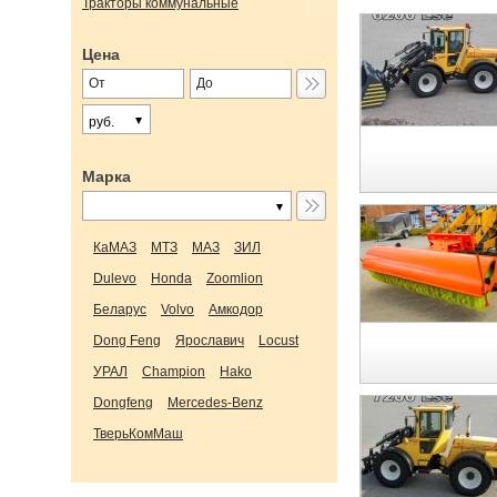
Тракторы коммунальные
Цена
руб.
Марка
КаМАЗ
МТЗ
МАЗ
ЗИЛ
Dulevo
Honda
Zoomlion
Беларус
Volvo
Амкодор
Dong Feng
Ярославич
Locust
УРАЛ
Champion
Hako
Dongfeng
Mercedes-Benz
ТверьКомМаш