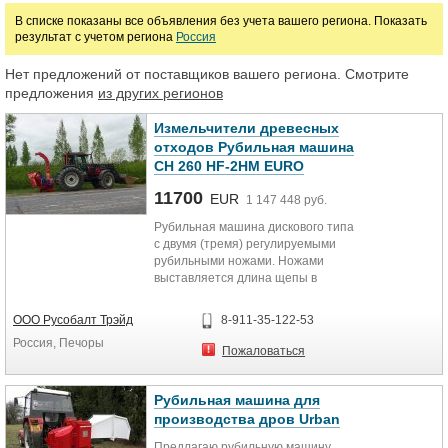
В списке показаны все объявления без учета вашего региона. Показать
результат с учетом региона
Россия
Марка
Нет предложений от поставщиков вашего региона. Смотрите
предложения
из других регионов
Измельчители древесных
отходов Рубильная машина
CH 260 HF-2HM EURO
11700
EUR
1 147 448 руб.
Рубильная машина дискового типа
с двумя (тремя) регулируемыми
рубильными ножами. Ножами
выставляется длина щепы в
диапазоне 7 – 25 мм. Щепа
подходит для технологических
ООО Русобалт Трэйд
8-911-35-122-53
целей (производство ДСП,
Россия, Печоры
топливная щепа, щепа для с/х
Пожаловаться
нужд, сырье для топливных
брикетов и гранул).
Подача материала в машину через
Рубильная машина для
направляющий бункер с
производства дров Urban
гидравлически приводными
Предлагаю рубильную машину