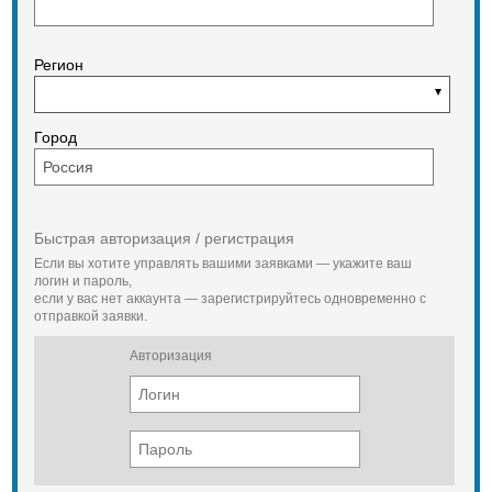
available on European market which
automatically prevents overloading of
the propulsion system, by temporarily
stopping the feeding. Easily editable
Регион
software of this No-stress system
provides a simple way to change the
settings of the machine and to adapt
to individual needs. The "thick wood"
Город
and "thin wood" preset programs
allows the operator to quickly change
the mode of operation of the chipper
in order to match the current material
to be shredded and increase the
Быстрая авторизация / регистрация
effectiveness of work. Chips made by
this chipper can be used as a solid
Если вы хотите управлять вашими заявками — укажите ваш
fuel for heating, as a raw material for
логин и пароль,
если у вас нет аккаунта — зарегистрируйтесь одновременно с
plywood production or – after further
отправкой заявки.
work on beater mills - to produce
briquettes and pellets. Purchase of
Skorpion 350 SDB is the optimal
Авторизация
solution for companies and
businesses which develop their
business in a modern and
environmentally friendly direction.
Overall dimensions (LxWxH) 4120
(4860)* x 2010 x 2520 [mm] Weight
2470 [kg] Branch diameter logs up to