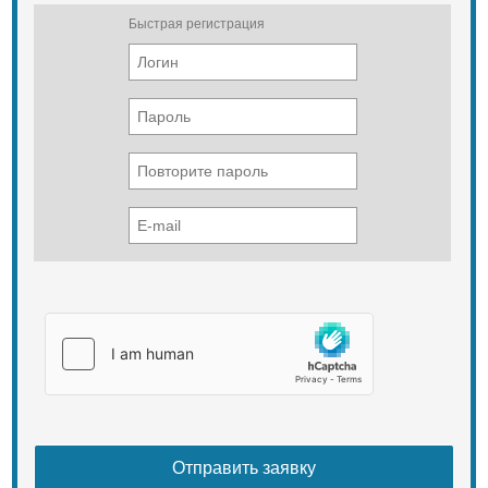
250 [mm] No of knives 4 cutting + 1
Быстрая регистрация
counter-knife Feeding speed up to 21
[running meters/min] Chipping
capacity up to 16 [stère meters/h]
Width of chips up to 28 [mm] depends
on material Way of feeding toothed
roll and hydraulically driven feeder
track Drum diameter 520 [mm]
Screen 30x30 or 50x50 [mm] Hopper
dimensions (WxH) 375 x 340 [mm]
ENGINE TECHNICAL DATA Engine
model YANMAR 4TNV98T; PERKINS
804D-33T Displacement 3319; 3300
[cm3] Power of engine 84 [KM] Type
of cooling liquid Type of fuel diesel
Fuel tank capacity 60 [l] Max. fuel
consumption 13 [l/h] ()* - dimension
after the loading table is unfoled,
during operation. Standard
equippment: • Hour meter. • Rotary
ejectin tupe 360°. • Deflector. •
Independent hydraulic system. • No-
stress system. Optional equippment: •
Extension of the ejection tube.
Stockid:
Availability: В наличии