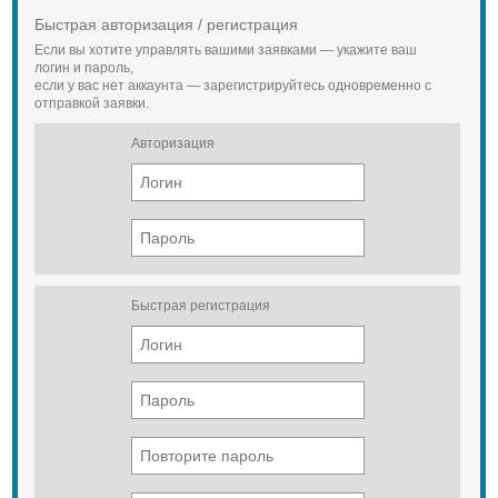
Белгород, Ефремов, Ливны, Орел,
Быстрая авторизация / регистрация
Мценск, Плавск, Богородицк,
Если вы хотите управлять вашими заявками — укажите ваш
Щекино, Тула, Ряжск, Калуга,
логин и пароль,
Рязань, Тамбов, Серпухов, Чехов,
если у вас нет аккаунта — зарегистрируйтесь одновременно с
Ступино, Коломна, Егорьевск,
отправкой заявки.
Павловский Посад, Ногинск,
Королев, Солнечногорск, Клин,
Авторизация
Александров, Дубна, Ржев, Вязьма,
Москва, Тверь, Владимир, Ростов,
Нижний Новгород, Чебоксары,
Казань, Йошкар-Ола, Ижевск, Уфа,
Оренбург, Пермь, Челябинск,
Екатеринбург, Курган, Тюмень,
Киров, Иваново, Ярославль,
Вологда, Петрозаводск, Мурманск,
Санкт-Петербург, Псков, Кострома,
Быстрая регистрация
Серпухов, Ржев, Великий Новгород,
Смоленск, Симферополь.