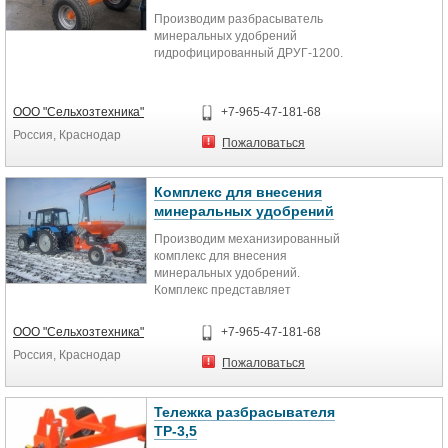
Производим разбрасыватель
минеральных удобрений
гидрофицированный ДРУГ-1200.
Назначение
Предназначен для поверхностного
ООО "Сельхозтехника"
+7-965-47-181-68
внесение минеральных
Россия, Краснодар
гранулированных и
Пожаловаться
кристаллических удобрений с
рабочей шириной обработки 10 -
20 м.
Комплекс для внесения
минеральных удобрений
Особенности
Производим механизированный
Однокамерная воронка бункера
комплекс для внесения
обеспечивает качественную
минеральных удобрений.
работу на склонах и участках
Комплекс представляет
клиновидной формы или на
высокопроизводительный
границах полей при полностью
разбрасыватель минеральных
закрытом одном шибере.
ООО "Сельхозтехника"
+7-965-47-181-68
удобрений расфасованных в
Защитная решетка бункера
Россия, Краснодар
упаковку "big-bag", базируется на
предотвращает попадание в зону
Пожаловаться
прицепной тележке (прицепной
выгрузных окон слежавшихся
разбрасыватель минеральных
удобрений.
удобрений с самозагрузкой).
Мешалка обеспечивает
Тележка разбрасывателя
Комплектация:
оптимальное распределение
ТР-3,5
1. Манипулятор гидравлический
удобрений в зоне выгрузных окон