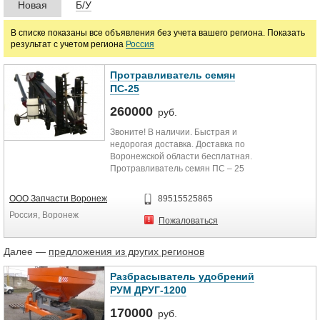
Новая
Б/У
Смесители для удобрений
В списке показаны все объявления без учета вашего региона. Показать
результат с учетом региона
Россия
Цена
Протравливатель семян
ПС-25
руб.
260000
руб.
Звоните! В наличии. Быстрая и
Марка
недорогая доставка. Доставка по
Воронежской области бесплатная.
Протравливатель семян ПС – 25
представляет собой...
ООО Запчасти Воронеж
89515525865
Россия, Воронеж
Пожаловаться
Далее —
предложения из других регионов
Разбрасыватель удобрений
РУМ ДРУГ-1200
170000
руб.