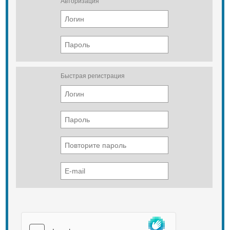
Авторизация
Воронеж, Калач, Россошь,
Павловск, Лиски, Саратов, Самара,
Камышин, Энгельс, Балаково,
Балашов, Пенза, Саранск, Старый
Оскол, Новый Оскол, Елец,
Белгород, Ефремов, Ливны, Орел,
Мценск, Плавск, Богородицк,
Щекино, Тула, Ряжск, Калуга,
Рязань, Тамбов, Серпухов, Чехов,
Быстрая регистрация
Ступино, Коломна, Егорьевск,
Павловский Посад, Ногинск,
Королев, Солнечногорск, Клин,
Александров, Дубна, Ржев, Вязьма,
Москва, Тверь, Владимир, Ростов,
Нижний Новгород, Чебоксары,
Казань, Йошкар-Ола, Ижевск, Уфа,
Оренбург, Пермь, Челябинск,
Екатеринбург, Курган, Тюмень,
Киров, Иваново, Ярославль,
Вологда, Петрозаводск, Мурманск,
Санкт-Петербург, Псков, Кострома,
Серпухов, Ржев, Великий Новгород,
Смоленск, Симферополь.