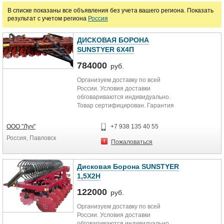
В списке показаны все объявления без учета вашего региона. Показать
Почвофрезы
Культиваторы
Комбинированные почвообрабатывающие а
результат с учетом региона
Россия
Рыхлители
Камнеуборочные машины
Камнедробилки
ДИСКОВАЯ БОРОНА
SUNSTYER 6Х4П
Глубокорыхлители
Почвоуглубители
Комбайны для предпосевной обра
784000
руб.
Плуги
Катки полевые
Аэраторы для лугов
Организуем доставку по всей
России. Условия доставки
Цена
обговариваются индивидуально.
Товар сертифицирован. Гарантия
12 месяцев. Дисковая прицепная...
руб.
ООО "Луч"
+7 938 135 40 55
Россия, Павловск
Пожаловаться
Марка
Дисковая Борона SUNSTYER
1,5Х2Н
122000
руб.
Организуем доставку по всей
России. Условия доставки
обговариваются индивидуально.