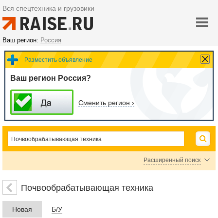
Вся спецтехника и грузовики
Ваш регион:
Россия
Разместить объявление
Ваш регион Россия?
Сменить регион ›
Расширенный поиск
Бороны дисковые
Бороны ротационные
Бороны тандемные
Почвообрабатывающая техника
Бороны пружинные
Бороны пропашные и луговые
Новая
Б/У
Бороны пружинно-зубовые
Бороны ножевые
Бороны активные