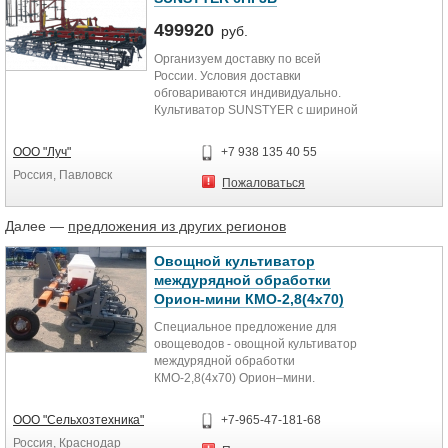
499920
руб.
Организуем доставку по всей
России. Условия доставки
обговариваются индивидуально.
Культиватор SUNSTYER с шириной
захвата 6 метров. Комплектация:
3...
ООО "Луч"
+7 938 135 40 55
Россия, Павловск
Пожаловаться
Далее —
предложения из других регионов
Овощной культиватор
междурядной обработки
Орион-мини КМО-2,8(4х70)
Специальное предложение для
овощеводов - овощной культиватор
междурядной обработки
КМО-2,8(4х70) Орион–мини.
Назначение - междурядная
ООО "Сельхозтехника"
+7-965-47-181-68
обработка 4 и 5-рядных посадок
Россия, Краснодар
лука, капусты, картофеля с