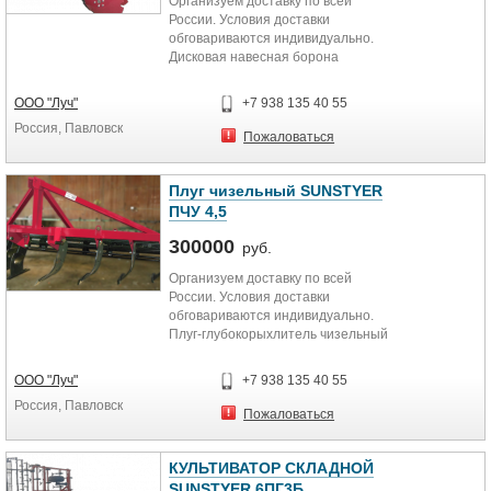
Организуем доставку по всей
России. Условия доставки
обговариваются индивидуально.
Дисковая навесная борона
SUNSTYER c шириной захвата 4
м....
ООО "Луч"
+7 938 135 40 55
Россия, Павловск
Пожаловаться
Плуг чизельный SUNSTYER
ПЧУ 4,5
300000
руб.
Организуем доставку по всей
России. Условия доставки
обговариваются индивидуально.
Плуг-глубокорыхлитель чизельный
с шириной захвата 4,5 м...
ООО "Луч"
+7 938 135 40 55
Россия, Павловск
Пожаловаться
КУЛЬТИВАТОР СКЛАДНОЙ
SUNSTYER 6ПГ3Б