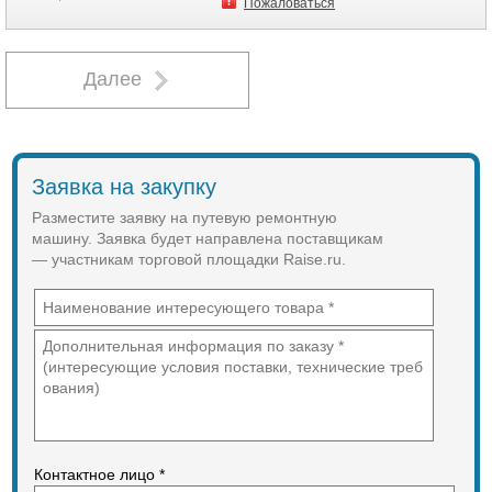
Пожаловаться
ПТО и ППВ, выполнения
ремонтных работ без отцепки
грузовых вагонов на путях с
обеспечением безопасности
Далее
движения поездов и сохранности
перевозимых грузов при
следовании по удаленным
гарантийным участкам. Комплекс
имеет два сменных модуля:
Заявка на закупку
Стрела-манипулятор и съёмный
подвесной контейнер - для укладки
Разместите заявку на путевую ремонтную
и транспортировки сменных узлов
машину. Заявка будет направлена поставщикам
и зап. частей.
— участникам торговой площадки Raise.ru.
Контактное лицо *