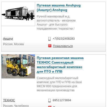
дефектоскопических станций,
перемещать на рельсах составы
рельсосмазывателей и другой
общим сцепным весом до 1000
Путевая машина Anshpug
специальной техники в пределах
тонн.
(Аншпуг) Anshpug
грузоподъемности.
Ручной маневровый ж.д.
вагонотолкатель - механизм
Аншпуг - для быстрого
передвижения / перекатки /
толкания вручную груженых ж.д.
вагонов 100т на неограниченное
Аншпуг
+7(915)2408283
расстояние со скоростью 2...4 км/
Россия, Москва
час.
Пожаловаться
Путевая ремонтная машина
ТЕХНОС Самоходный
малогабаритный комплекс
для ПТО и ППВ
Самоходный малогабаритный
комплекс для ПТО и ППВ на базе
МКСМ 800 предназначен для
механизации производства
текущего отцепного ремонта и
технического обслуживания
ТЕХНОС
89511273694
грузовых вагонов всех типов
Россия, Челябинск
(гружённых и порожних) в условиях