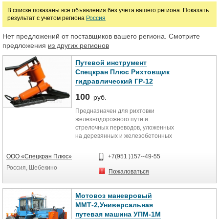
В списке показаны все объявления без учета вашего региона. Показать
результат с учетом региона
Россия
Марка
Нет предложений от поставщиков вашего региона. Смотрите
предложения
из других регионов
Путевой инструмент
Спецкран Плюс Рихтовщик
гидравлический ГР-12
100
руб.
Предназначен для рихтовки
железнодорожного пути и
стрелочных переводов, уложенных
на деревянных и железобетонных
шпалах при текущем содержании и
ремонте пути.
ООО «Спецкран Плюс»
+7(951 )157--49-55
Россия, Шебекино
Пожаловаться
Мотовоз маневровый
ММТ-2,Универсальная
путевая машина УПМ-1М