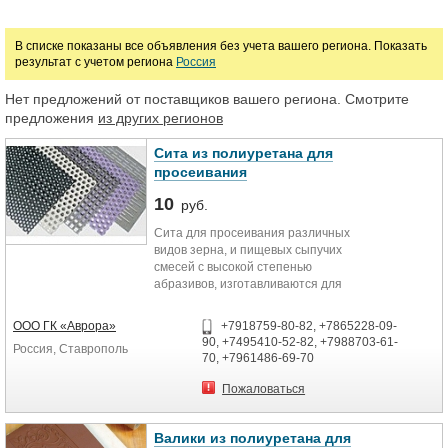
Цена
В списке показаны все объявления без учета вашего региона. Показать
результат с учетом региона
Россия
руб.
Нет предложений от поставщиков вашего региона. Смотрите
предложения
из других регионов
Сита из полиуретана для
просеивания
10
руб.
Сита для просеивания различных
видов зерна, и пищевых сыпучих
смесей с высокой степенью
абразивов, изготавливаются для
сельского хозяйства –
износостойкость выше в 5-10.
ООО ГК «Аврора»
+7918759-80-82, +7865228-09-
Среди полиуретановых изделий,
90, +7495410-52-82, +7988703-61-
Россия, Ставрополь
которые производит
70, +7961486-69-70
просеивающих поверхностей,
таких как промышленное сито,
Пожаловаться
сменные конструкции для сушки и
просеивания. Сита,
установленные в грохатах,
Валики из полиуретана для