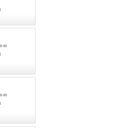
я
28-90
я
28-90
я