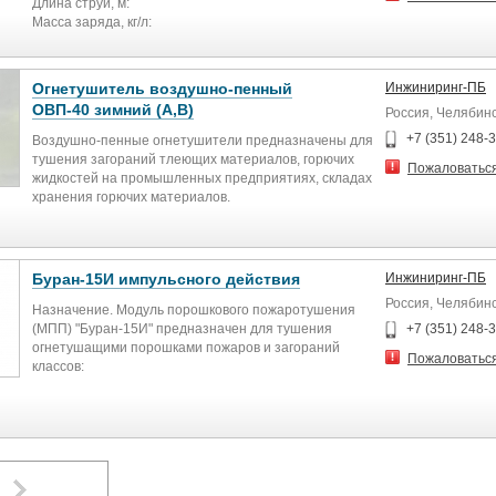
Длина струи, м:
Технические характеристики Огнетушитель ОУ-10
Огнетушители этого типа не применяются при
Масса заряда, кг/л:
тушении огня на тех веществах или предметах,
Масса, кг:
которые не могут обойтись без воздуха (возгорания в
Пр-ть подачи ОТВ, сек:
авто и жд транспорте, квартирах и др.).Для тушения
Описание
Огнетушитель воздушно-пенный
Инжиниринг-ПБ
Масса заряда (кг) 7
веществ, которые горят и без него (сплавы магния,
Задача углекислотных огнетушителей - сбить пламя.
ОВП-40 зимний (А,В)
Вместимость баллона, л 10
Россия, Челябин
алюминий, калий и пр.) углекислотные огнетушители
Происходит это при помощи закачанного под
Огнетушащее вещество СО2 (двуокись углерода)
не подходят.
высоким давлением (5,7 МПа) состава - двуокиси
+7 (351) 248-
Воздушно-пенные огнетушители предназначены для
Длина струи огнетушащего вещества 4 м
углерода. Вырываясь струей на расстояние до 2
тушения загораний тлеющих материалов, горючих
Продолжительность подачи огнетушащего вещества
Пожаловатьс
метров, эта углекислота охлаждает и сбивает огонь.
жидкостей на промышленных предприятиях, складах
15 сек.
хранения горючих материалов.
Масса не более 18 кг
Огнетушители этого типа не применяются при
Данные огнетушители не предназначены для
Габариты (ВхДхШ) 1200х370х470мм
тушении огня на тех веществах или предметах,
тушения загораний веществ, горение которых может
которые не могут обойтись без воздуха (возгорания в
происходить без доступа воздуха (алюминий, магний
авто и жд транспорте, квартирах и др.).Для тушения
и их сплавы, натрий и калий) и электрооборудования,
Буран-15И импульсного действия
Инжиниринг-ПБ
веществ, которые горят и без него (сплавы магния,
находящегося под напряжением.
Россия, Челябин
алюминий, калий и пр.) углекислотные огнетушители
Назначение. Модуль порошкового пожаротушения
не подходят.
Огнетушители должны эксплуатироваться в
(МПП) "Буран-15И" предназначен для тушения
+7 (351) 248-
диапазоне рабочих температур от -400С до +500С
огнетушащими порошками пожаров и загораний
Пожаловатьс
классов:
А - открытое горение твердых материалов;
Технические характеристики
В - горение легковоспламеняющихся и горючих
жидкостей;
Масса заряда (кг) 40-2,0
С - горение газов;
Длина струи огнетуш. вещ-ва 4 м
Е - электроустановки под напряжением (параметр