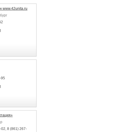
 www.42unita.ru
бург
42
я
-95
я
ктация»
ар
-02, 8 (861) 267-