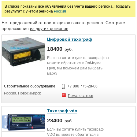
В списке показаны все объявления без учета вашего региона. Показать
результат с учетом региона
Россия
Нет предложений от поставщиков вашего региона. Смотрите
предложения
из других регионов
Цифровой тахограф
18400
руб.
Если вы хотите купить тахограф вы
можете обратиться в ЭлМедиа
Груп, мы поможем Вам выбрать
марку
тахографа,проконсультируем,
всегда в наличии. Хорошая цена и
Строительное оборудование
+7 800 775-28-06
возможность приобрести в любом
Россия, Новосибирск
городе.
Пожаловаться
Тахограф vdo
23400
руб.
Если вы хотите купить тахограф
VDO вы можете обратиться в