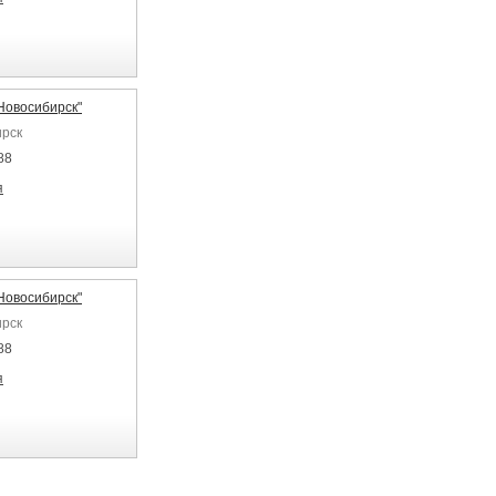
Новосибирск"
ирск
88
я
Новосибирск"
ирск
88
я