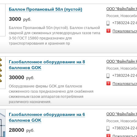
Баллон Пропановый 50л (пустой)
ООО "ФайнЛайн 
Россия, Новосиб
3000
руб.
+7383224-22-
Баллон Пропановый 50л (пустой). Баллон стальной
Пожаловатьс
сварной для сжиженных углеводородных газов типа
3-50 ГОСТ 15860 предназначен для
транспортирования и хранения пр
Баллон предназначен для транспортирования и
хранения пропана.
масса сжиженного газа (пропана), кг 21,2
Газобаллонное оборудование на 8
ООО "ФайнЛайн 
масса пустого баллона, кг 22
баллонов GOK
Россия, Новосиб
давление газа в баллоне (max), МРа 1,6
Габаритные размеры: диаметр, мм 299, высота, мм
+7383224-22-
30000
руб.
960
Пожаловатьс
Толщина стенок: 3 мм
Оборудование фирмы GOK для баллонов
Страна производитель Россия
сжиженного газа предназначено для снабжения
сжиженным газом аппаратов потребления
различного назначения.
Отопление от газовых баллонов, это возможность
автономной газификации Вашего жилья. Немецкая
Газобаллонное оборудование на 6
ООО "ФайнЛайн 
компания GOK создала газо-баллонное
баллонов GOK
Россия, Новосиб
оборудование для котельной техники. Преимущество
установки GOK заключается в том что она позволяет
+7383224-22-
28000
руб.
обеспечить бесперебойную подачу газа на
Пожаловатьс